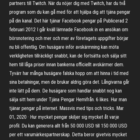
partners till Twitch. När du nöjer dig med Twitch, har du två
program som du kan gå med för att hjälpa dig att tjäna pengar
på din kanal. Det här tjänar Facebook pengar på Publicerad 2
februari 2012 I går kväll lämnade Facebook in en ansökan om
börsnotering och mer och mer av företagets uppgifter börjar
nu bli offentlig. Om husägare inför avskärmning kan möta
verkligheten tillräckligt snabbt, kan de fortsätta och sälja sitt
hem till låga priser innan bankerna officiellt avskärmer dem.
Tyvärr har många husägare falska hopp om att hinna i tid med
sina betalningar, men de brukar aldrig göra det. Långivarna går
inte lätt på dem. De husägare som handlar snabbt nog kan
sälja sitt hem under Tjäna Pengar Hemifrån. 6 likes. Hur man
tjänar pengar på internet. Massvis med tips och tricks. Mar
01, 2020 · Hur mycket pengar skiljer sig mycket åt varje
profil. Du kan generera allt från 50 000 USD till 150 000 USD
per ett varumärkespartnerskap. Detta beror givetvis mycket