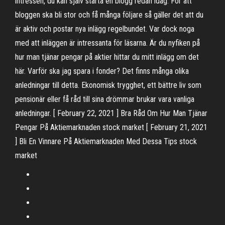
intressen, du kan själv starta en blogg redan idag. För att
bloggen ska bli stor och få många följare så gäller det att du
är aktiv och postar nya inlägg regelbundet. Var dock noga
med att inläggen är intressanta för läsarna. Är du nyfiken på
hur man tjänar pengar på aktier hittar du mitt inlägg om det
här. Varför ska jag spara i fonder? Det finns många olika
anledningar till detta. Ekonomisk trygghet, ett bättre liv som
pensionär eller få råd till sina drömmar brukar vara vanliga
anledningar. [ February 22, 2021 ] Bra Råd Om Hur Man Tjänar
Pengar På Aktiemarknaden stock market [ February 21, 2021
] Bli En Vinnare På Aktiemarknaden Med Dessa Tips stock
market