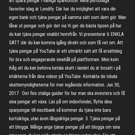
att spara pengar i vanliga sparkonton. Mina personliga
favoriter idag är Lendify. Där har du möjlighet att vara din
egen bank och tjäna pengar på samma sätt som dem gör. Man
lånar ut pengar och gör det via Vi ger de bästa tipsen på hur
du kan tjäna pengar snabbt hemifrån. Vi presenterar 6 ENKLA
SÄTT där du kan komma igång direkt och som få vet om. Att
tjäna pengar på YouTube är ett utmärkt sätt att få ersättning
för bra och engagerande innehåll på plattformen. Men kom
ihåg att du kan behöva betala skatt i landet du är bosatt i på
intäkterna från dina videor på YouTube. Kontakta de lokala
skattemyndigheterna för mer ingående information. Jun 30,
2017 · Det fins otaliga guider för hur man ska investera och få
sina pengar att växa. Läs på om indexfonder, flytta dina
sparpengar till nischbank så kommer du tjäna inte bara
kortsiktiga, utan även långsiktiga pengar. 3. Tjäna pengar på
att blogga. Många unga tjänar pengar på att blogga om sina