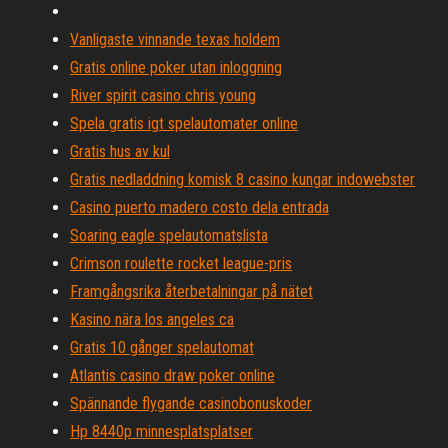
Vanligaste vinnande texas holdem
Gratis online poker utan inloggning
River spirit casino chris young
Spela gratis igt spelautomater online
Gratis hus av kul
Gratis nedladdning komisk 8 casino kungar indowebster
Casino puerto madero costo dela entrada
Soaring eagle spelautomatslista
Crimson roulette rocket league-pris
Framgångsrika återbetalningar på nätet
Kasino nära los angeles ca
Gratis 10 gånger spelautomat
Atlantis casino draw poker online
Spännande flygande casinobonuskoder
Hp 8440p minnesplatsplatser