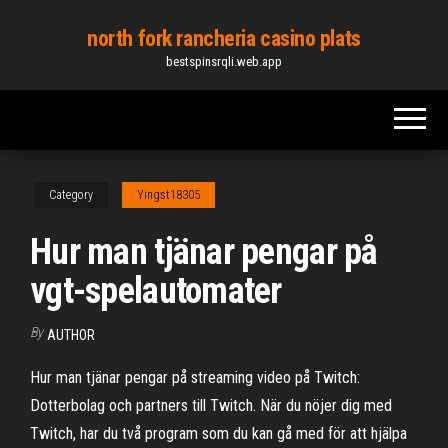
Skip
north fork rancheria casino plats
to
bestspinsrqli.web.app
the
content
Category
Yingst18305
Hur man tjänar pengar på
vgt-spelautomater
By
AUTHOR
Hur man tjänar pengar på streaming video på Twitch:
Dotterbolag och partners till Twitch. När du nöjer dig med
Twitch, har du två program som du kan gå med för att hjälpa