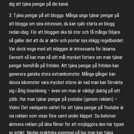
dig att tjäna pengar på din kanal.
3. Tjäna pengar på att blogga. Många unga tjänar pengar på
att blogga om sina intressen, du kan själv starta en blogg
redan idag. För att bloggen ska bli stor och få många följare
så gäller det att du är aktiv och postar nya inlägg regelbundet.
Var dock noga med att inläggen är intressanta för läsarna.
Oavsett så kan man nå sitt mål mycket fortare om man tjänar
pengar hemifrån på fritiden. Att tjäna pengar på fritiden kan
generera ganska stora extrainkomster. Många gånger kan
dessa inkomster vara mycket större än vad man kan förvänta
sig i årlig löneökning – även om man är väldigt duktig på sitt
jobb. Hur man tjänar pengar på youtube (genom reklam) –
Video Det vanligaste sättet för att tjäna pengar på Youtube är
via reklam som visas före samt under klippet. Du behöver
aktivera reklam på dina filmer för att möjliggöra den här typen
av intäkt. Nedan praktiska exempel på hur man kan tjäna