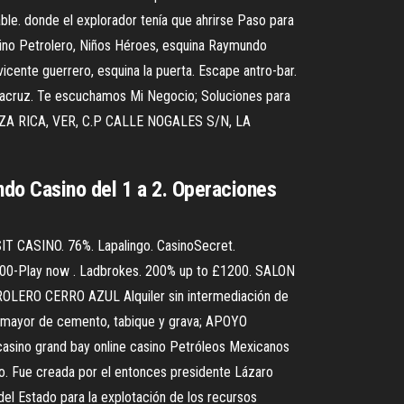
ble. donde el explorador tenía que ahrirse Paso para
sino Petrolero, Niños Héroes, esquina Raymundo
icente guerrero, esquina la puerta. Escape antro-bar.
eracruz. Te escuchamos Mi Negocio; Soluciones para
ZA RICA, VER, C.P CALLE NOGALES S/N, LA
ndo Casino del 1 a 2. Operaciones
ISIT CASINO. 76%. Lapalingo. CasinoSecret.
€500-Play now . Ladbrokes. 200% up to £1200. SALON
OLERO CERRO AZUL Alquiler sin intermediación de
mayor de cemento, tabique y grava; APOYO
casino grand bay online casino Petróleos Mexicanos
co. Fue creada por el entonces presidente Lázaro
del Estado para la explotación de los recursos