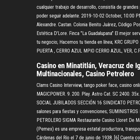
cualquier trabajo de desarrollo, consistía de grande
poder seguir adelante. 2019-10-02 October, 10:00 P
Alexandre. Castan. Colonia Benito Juárez, Código Pos
Estética D'Lore. Finca "La Guadalupana" El mejor se
tu negocio; Hacemos tu tienda en línea; KRC GR
PUERTA , CERRO AZUL MPIO CERRO AZUL, VER, C.P. 92
Casino en Minatitlán, Veracruz de I
Multinacionales, Casino Petrolero
Clams Casino Interview, tango poker face, casino onl
MAGICPOWER. 9. 200. Play. Astro Cat. SC 2400. 35x
SOCIAL JUBILADOS SECCIÓN 16 SINDICATO PETROLERO
salones para fiestas y convenciones; SUMINISTROS
PETROLERO SIGMA Restaurante Casino Lloret De Mar, s
(Pemex) es una empresa estatal productora, transpor
Cárdenas del Río el 7 de junio de 1938. [6] Cuenta c