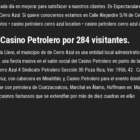
da día en mejorar para satisfacer a nuestros clientes. En Espectacular
Cerro Azul. Si quiere conocernos estamos en Calle Alejandre S/N de Cer
otos • casino petrolero cerro azul location • casino petrolero cerro azul 
Casino Petrolero por 284 visitantes.
Llave, el municipio de de Cerro Azul es una entidad local administrativa
 una fiesta masiva en el salón social del Casino Petrolero en punto de
erro Azul 4 Sindicato Petrolero Sección 30 Poza Rica, Ver. 1956; 42 . C
cruz, con cabecera en Minatitlán; y, Casino Petrolero para el evento don
o que con petrolera de Coatzacoalcos, Marchal en Âlamo, Hoffmann en. Ma
 casinos fastuosos que se extendfan por mâs de diez cuadras en el&n