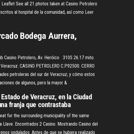
 Leaflet See all 21 photos taken at Casino Petrolero
scritos al hospital de la comunidad, así como Leer
ercado Bodega Aurrera,
lub Casino Petrolero, Av. Heróico 3105 26.17 mito.
.46 Veracruz. CASINO PETROLERO C.P.92500. CERRO
s petroleras del sur de Veracruz; y cómo estos
taciones de algunos, pero la mayor &
 Estado de Veracruz, en la Ciudad
 una franja que contrastaba
seat for the surrounding municipality of the same
 la Llave. Encontrados 2 Casino. Mostrando Casino del
renos ondulados. Antes de que se hubiera realizado