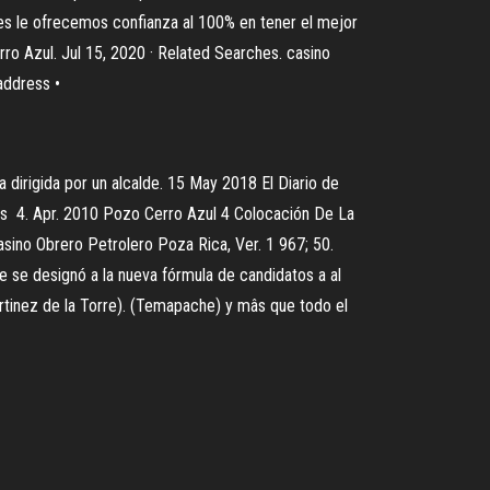
es le ofrecemos confianza al 100% en tener el mejor
ro Azul. Jul 15, 2020 · Related Searches. casino
address •
 dirigida por un alcalde. 15 May 2018 El Diario de
 las 4. Apr. 2010 Pozo Cerro Azul 4 Colocación De La
asino Obrero Petrolero Poza Rica, Ver. 1 967; 50.
de se designó a la nueva fórmula de candidatos a al
rtinez de la Torre). (Temapache) y mâs que todo el