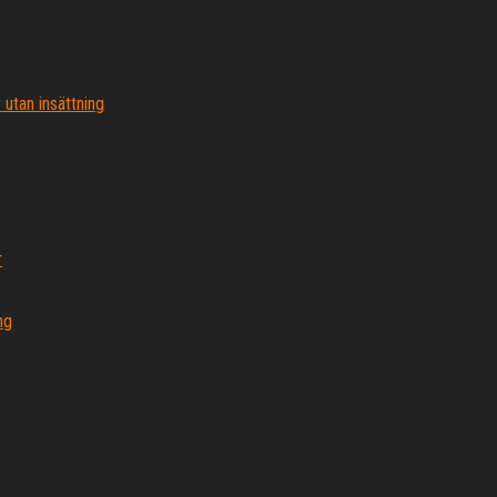
 utan insättning
r
ng