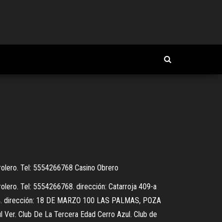
olero. Tel: 5554266768 Casino Obrero
ero. Tel: 5554266768. dirección: Catarroja 409-a
244. dirección: 18 DE MARZO 100 LAS PALMAS, POZA
er. Club De La Tercera Edad Cerro Azul. Club de