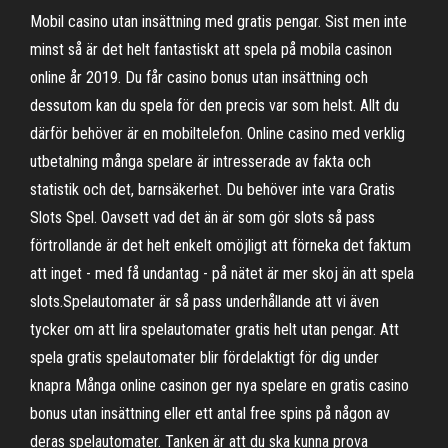
Mobil casino utan insättning med gratis pengar. Sist men inte
minst så är det helt fantastiskt att spela på mobila casinon
online år 2019. Du får casino bonus utan insättning och
dessutom kan du spela för den precis var som helst. Allt du
därför behöver är en mobiltelefon. Online casino med verklig
utbetalning många spelare är intresserade av fakta och
statistik och det, barnsäkerhet. Du behöver inte vara Gratis
Slots Spel. Oavsett vad det än är som gör slots så pass
förtrollande är det helt enkelt omöjligt att förneka det faktum
att inget - med få undantag - på nätet är mer skoj än att spela
slots.Spelautomater är så pass underhållande att vi även
tycker om att lira spelautomater gratis helt utan pengar. Att
spela gratis spelautomater blir fördelaktigt för dig under
knapra Många online casinon ger nya spelare en gratis casino
bonus utan insättning eller ett antal free spins på någon av
deras spelautomater. Tanken är att du ska kunna prova