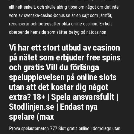
allt helt enkelt, och skulle aldrig tipsa om något om det inte
vore av svenska-casino-bonus.se är en sajt som jämför,
recenserar och betygsätter olika online casinon. En helt
oberoende hemsida som sätter betyg på nätcasinon
Vi har ett stort utbud av casinon
på nätet som erbjuder free spins
och gratis Vill du förlänga
spelupplevelsen på online slots
utan att det kostar dig något
extra? 18+ | Spela ansvarsfullt |
Stodlinjen.se | Endast nya
spelare (max
Pröva spelautomaten 777 Slot gratis online i demoläge utan