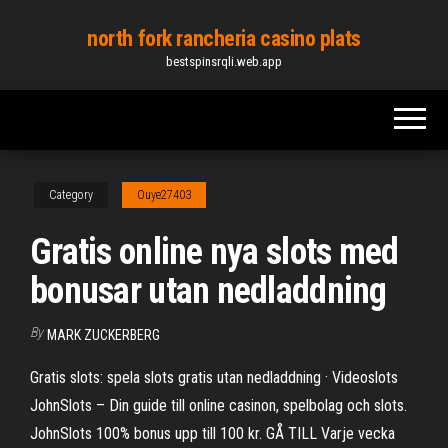
Skip
north fork rancheria casino plats
to
bestspinsrqli.web.app
the
content
Category
Ouye27403
Gratis online nya slots med
bonusar utan nedladdning
By
MARK ZUCKERBERG
Gratis slots: spela slots gratis utan nedladdning · Videoslots
JohnSlots – Din guide till online casinon, spelbolag och slots.
JohnSlots 100% bonus upp till 100 kr. GÅ TILL Varje vecka