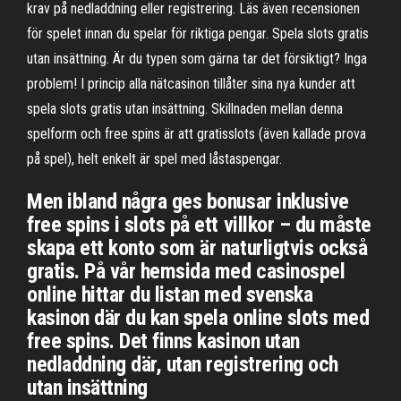
krav på nedladdning eller registrering. Läs även recensionen
för spelet innan du spelar för riktiga pengar. Spela slots gratis
utan insättning. Är du typen som gärna tar det försiktigt? Inga
problem! I princip alla nätcasinon tillåter sina nya kunder att
spela slots gratis utan insättning. Skillnaden mellan denna
spelform och free spins är att gratisslots (även kallade prova
på spel), helt enkelt är spel med låstaspengar.
Men ibland några ges bonusar inklusive
free spins i slots på ett villkor – du måste
skapa ett konto som är naturligtvis också
gratis. På vår hemsida med casinospel
online hittar du listan med svenska
kasinon där du kan spela online slots med
free spins. Det finns kasinon utan
nedladdning där, utan registrering och
utan insättning