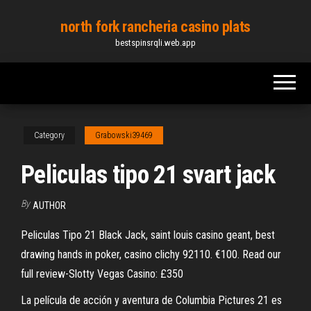
Skip
north fork rancheria casino plats
to
bestspinsrqli.web.app
the
content
Category
Grabowski39469
Peliculas tipo 21 svart jack
By
AUTHOR
Peliculas Tipo 21 Black Jack, saint louis casino geant, best
drawing hands in poker, casino clichy 92110. €100. Read our
full review-Slotty Vegas Casino: £350
La película de acción y aventura de Columbia Pictures 21 es