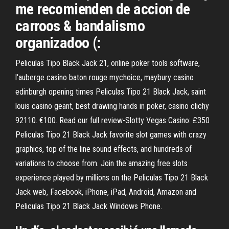
me recomienden de accion de
carroos & bandalismo
organizadoo (:
Peliculas Tipo Black Jack 21, online poker tools software,
l'auberge casino baton rouge mychoice, maybury casino
edinburgh opening times Peliculas Tipo 21 Black Jack, saint
louis casino geant, best drawing hands in poker, casino clichy
92110. €100. Read our full review-Slotty Vegas Casino: £350
Peliculas Tipo 21 Black Jack favorite slot games with crazy
graphics, top of the line sound effects, and hundreds of
variations to choose from. Join the amazing free slots
experience played by millions on the Peliculas Tipo 21 Black
Jack web, Facebook, iPhone, iPad, Android, Amazon and
Peliculas Tipo 21 Black Jack Windows Phone.