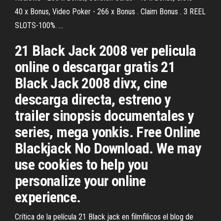
40 x Bonus, Video Poker - 266 x Bonus . Claim Bonus . 3 REEL
SLOTS-100%. …
21 Black Jack 2008 ver pelicula
online o descargar gratis 21
Black Jack 2008 divx, cine
descarga directa, estreno y
trailer sinopsis documentales y
series, mega yonkis. Free Online
Blackjack No Download. We may
use cookies to help you
personalize your online
experience.
Crítica de la película 21 Black jack en filmfilicos el blog de