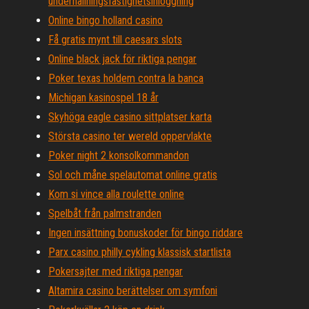
underhållningsfastighetsinloggning
Online bingo holland casino
Få gratis mynt till caesars slots
Online black jack för riktiga pengar
Poker texas holdem contra la banca
Michigan kasinospel 18 år
Skyhöga eagle casino sittplatser karta
Största casino ter wereld oppervlakte
Poker night 2 konsolkommandon
Sol och måne spelautomat online gratis
Kom si vince alla roulette online
Spelbåt från palmstranden
Ingen insättning bonuskoder för bingo riddare
Parx casino philly cykling klassisk startlista
Pokersajter med riktiga pengar
Altamira casino berättelser om symfoni