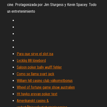
cine. Protagonizada por Jim Sturgess y Kevin Spacey. Todo
un entretenimiento
Para que sirve el slot isa
Lycklig 88 lönebord
Saloon poker bally wulff fehler
Como se llama svart jack
William hill casino club välkomstbonus
Wheel of fortune game show australien
Ht hayko erevan poker text
Amerikanskt casino &