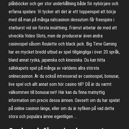
plånböcker och ger stor underhållning både för nybörjare och
erfarna spelare. Vi tycker att det är ett toppenspel att börja
med då man på många nätcasinon dessutom får freespins i
starburst vid sin första insättning. Främst arbetar de med att
utveckla Video Slots, men de producerar även andra
casinospel såsom Roulette och black jack. Big Time Gaming
har en mycket bredd utbud av spel tillgängliga i över 20 språk,
bland annat ryska, japanska och kinesiska. Du kan hitta
sällskapets spel på många av världens allra största
onlinecasinon. Är du också intresserad av casinospel, bonusar,
live spel och allt annat som hör casino till? Då är du varmt
välkommen till bonusar.net! Här kan du finna matnyttig
information om precis dessa ämnen. Oavsett om du har spelat
på online casinon länge, eller om du är nyfiken på vad detta
stora och populära ämne egentligen …