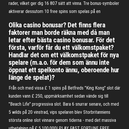
rader, vilket ger dig 16 807 sätt att vinna. Tre bonus-symboler
aktiverar dessutom 10 free spins som spelas på en
Olika casino bonusar? Det finns flera
faktorer man borde räkna med då man
letar efter bästa casino bonusar. För det
första, varför får du ett välkomstpaket?
Handlar det om ett välkomstpaket för nya
spelare (m.a.o. för dem som ännu inte
öppnat ett spelkonto ännu, oberoende hur
länge de spelat)?
Från och med vissa £ 1 spins på Betfreds "King Kong" slot där
kunden vann £ 250, uppmärksamhet sedan vände sig till
"Beach Life" progressiva slot. Bara 6 snurrar senare, och med
5 wilds på 20 vinstrad, vips spelaren blev Storbritanniens
största online slot vinnare genom tiderna - med det massiva
utbetalning på £ 5.100.000! PLAY FAST FORTUNE FREE