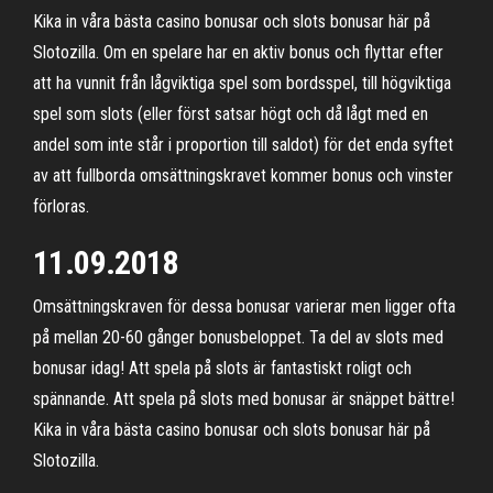
Kika in våra bästa casino bonusar och slots bonusar här på
Slotozilla. Om en spelare har en aktiv bonus och flyttar efter
att ha vunnit från lågviktiga spel som bordsspel, till högviktiga
spel som slots (eller först satsar högt och då lågt med en
andel som inte står i proportion till saldot) för det enda syftet
av att fullborda omsättningskravet kommer bonus och vinster
förloras.
11.09.2018
Omsättningskraven för dessa bonusar varierar men ligger ofta
på mellan 20-60 gånger bonusbeloppet. Ta del av slots med
bonusar idag! Att spela på slots är fantastiskt roligt och
spännande. Att spela på slots med bonusar är snäppet bättre!
Kika in våra bästa casino bonusar och slots bonusar här på
Slotozilla.